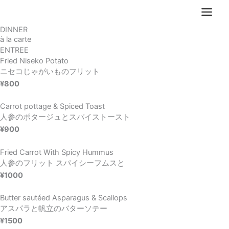
内
容
DINNER
を
à la carte
ス
ENTREE
キ
Fried Niseko Potato
ッ
ニセコじゃがいものフリット
プ
¥800
Carrot pottage & Spiced Toast
人参のポタージュとスパイストースト
¥900
Fried Carrot With Spicy Hummus
人参のフリット スパイシーフムスと
¥1000
Butter sautéed Asparagus & Scallops
アスパラと帆立のバターソテー
¥1500