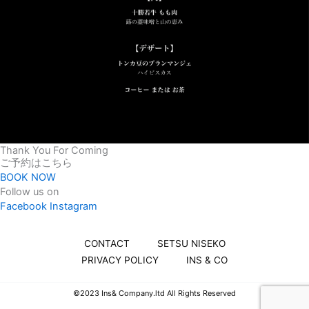
Thank You For Coming
ご予約はこちら
BOOK NOW
Follow us on
Facebook
Instagram
CONTACT
SETSU NISEKO
PRIVACY POLICY
INS & CO
©︎2023 Ins& Company.ltd All Rights Reserved